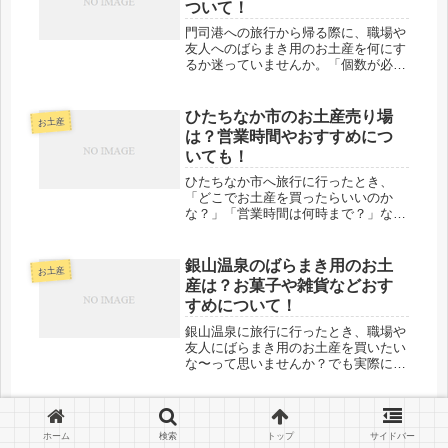
ついて！
門司港への旅行から帰る際に、職場や
友人へのばらまき用のお土産を何にす
るか迷っていませんか。「個数が必要
だから、コスパの良いものを選びた
い」「でも安っぽく見えない質の良い
ものを渡したい」といった悩みは多く
ひたちなか市のお土産売り場
お土産
の方が抱えるものです。実は、門司港
は？営業時間やおすすめにつ
には...
いても！
ひたちなか市へ旅行に行ったとき、
「どこでお土産を買ったらいいのか
な？」「営業時間は何時まで？」なん
て悩んだことはありませんか？実は、
ひたちなか市には干し芋・海産物・地
元スイーツなど、魅力的なお土産がた
銀山温泉のばらまき用のお土
お土産
くさんあるんですよね！でも、どのお
産は？お菓子や雑貨などおす
店に行...
すめについて！
銀山温泉に旅行に行ったとき、職場や
友人にばらまき用のお土産を買いたい
な〜って思いませんか？でも実際に現
地に着くと、お土産の種類が多すぎて
「何を選べば喜ばれるんだろう？」
「どれが配りやすいんだろう？」って
稚内のばらまき用のお土産
お土産
悩んでしまいますよね！そこで今回
は？海産物や日持ちするお菓
ホーム
検索
トップ
サイドバー
は、銀...