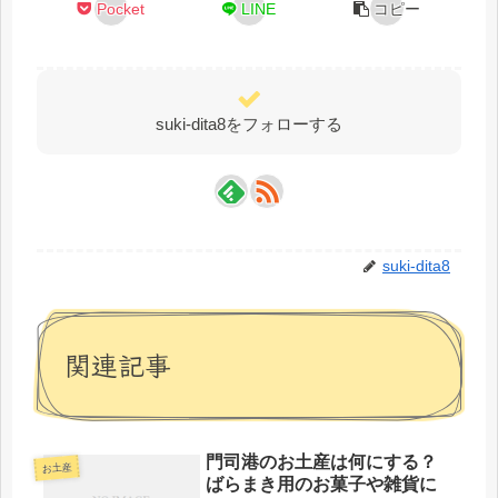
Pocket
LINE
コピー
suki-dita8をフォローする
suki-dita8
関連記事
門司港のお土産は何にする？
お土産
ばらまき用のお菓子や雑貨に